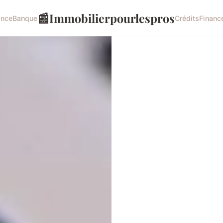
📰
Immobilierpourlespros
ance
Banque
Crédits
Financ