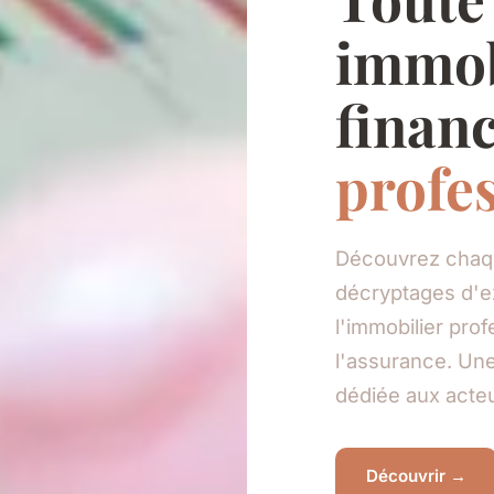
immob
financ
profe
Découvrez chaqu
décryptages d'ex
l'immobilier prof
l'assurance. Un
dédiée aux acteu
Découvrir →