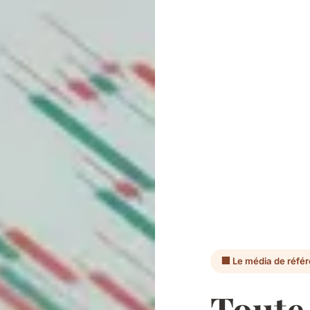
🏢 Le média de réfé
Toute 