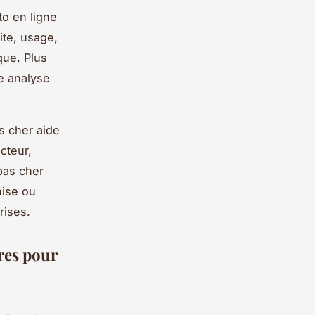
o en ligne
ite, usage,
que. Plus
ne analyse
s cher aide
cteur,
pas cher
hise ou
rises.
ires pour