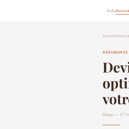
Actu
Assur
Accueil
›
Assur
ASSURANCE
Devi
opti
votr
Diego — 27 m