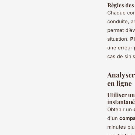
Règles des
Chaque comp
conduite, a
permet d’évi
situation.
Pl
une erreur 
cas de sinis
Analyser 
en ligne
Utiliser u
instantan
Obtenir un
d'un
compa
minutes plus