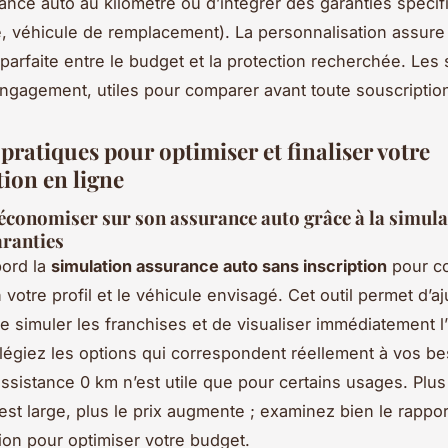
ance auto au kilomètre ou d’intégrer des garanties spéci
 véhicule de remplacement). La personnalisation assure 
parfaite entre le budget et la protection recherchée. Les 
ngagement, utiles pour comparer avant toute souscriptio
pratiques pour optimiser et finaliser votre
tion en ligne
onomiser sur son assurance auto grâce à la simulat
aranties
bord la
simulation assurance auto sans inscription
pour co
 votre profil et le véhicule envisagé. Cet outil permet d’aj
de simuler les franchises et de visualiser immédiatement l
ivilégiez les options qui correspondent réellement à vos be
assistance 0 km n’est utile que pour certains usages. Plus
est large, plus le prix augmente ; examinez bien le rappor
tion pour optimiser votre budget.