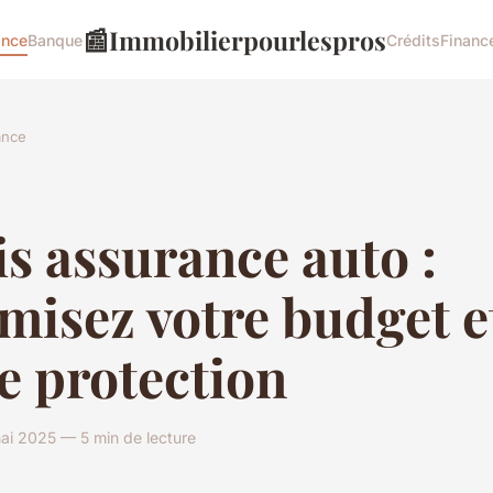
📰
Immobilierpourlespros
ance
Banque
Crédits
Financ
ance
s assurance auto :
misez votre budget e
e protection
ai 2025 — 5 min de lecture