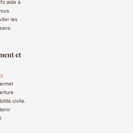
ifs aide à
vous
iter les
 sans
ment et
is
permet
verture
lité civile.
tenir
l