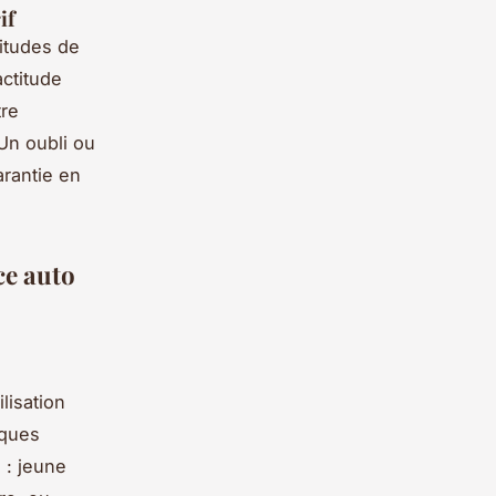
if
itudes de
ctitude
tre
 Un oubli ou
arantie en
ce auto
lisation
lques
 : jeune