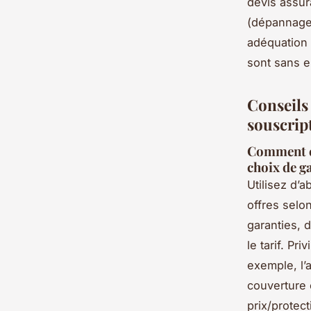
devis assur
(dépannage,
adéquation 
sont sans e
Conseils 
souscrip
Comment éc
choix de g
Utilisez d’a
offres selon
garanties, 
le tarif. Pr
exemple, l’
couverture 
prix/protec