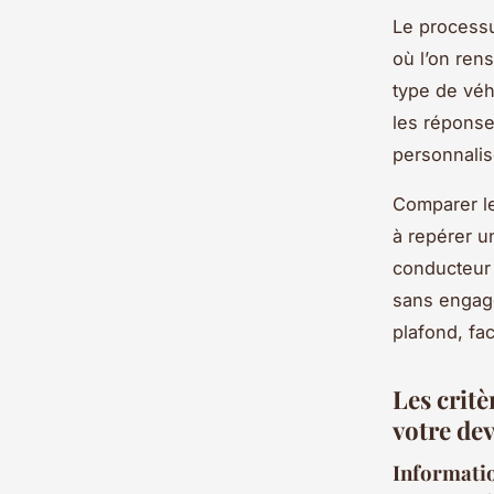
Le processu
où l’on ren
type de véh
les réponse
personnalis
Comparer le
à repérer u
conducteur 
sans engage
plafond, fac
Les critè
votre dev
Informatio