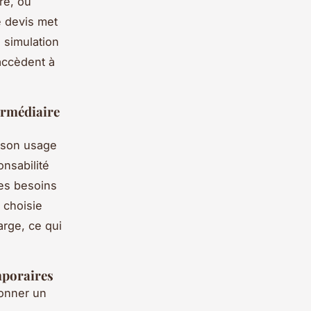
re, ou
 devis met
a simulation
accèdent à
termédiaire
e son usage
onsabilité
des besoins
t choisie
arge, ce qui
mporaires
ionner un