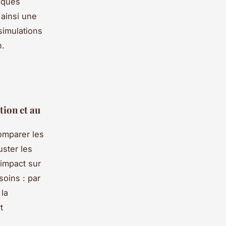
fiques
ainsi une
simulations
n.
ion et au
mparer les
uster les
’impact sur
soins : par
 la
t