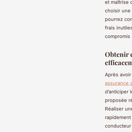
et maîtrise 
choisir une
pourrez com
frais inutil
compromis s
Obtenir 
efficace
Après avoir
assurance 
d’anticiper 
proposée ré
Réaliser un
rapidement 
conducteur 