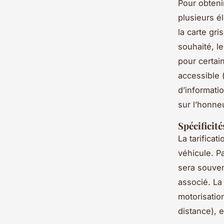
Pour obten
plusieurs é
la carte gr
souhaité, le
pour certai
accessible 
d’informatio
sur l’honneu
Spécificité
La tarifica
véhicule. P
sera souven
associé. L
motorisatio
distance), e