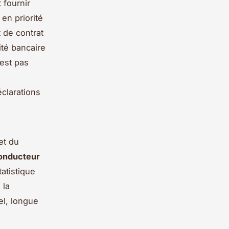
ut fournir
en priorité
t de contrat
ité bancaire
’est pas
éclarations
et du
conducteur
atistique
 la
el, longue