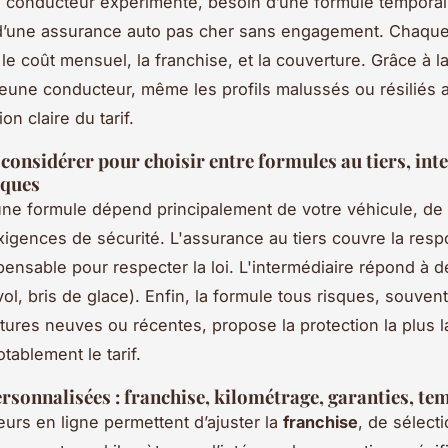
 conducteur expérimenté, besoin d’une formule temporai
d’une assurance auto pas cher sans engagement. Chaque
 le coût mensuel, la franchise, et la couverture. Grâce à l
jeune conducteur, même les profils malussés ou résiliés 
on claire du tarif.
 considérer pour choisir entre formules au tiers, in
sques
une formule dépend principalement de votre véhicule, d
xigences de sécurité. L'assurance au tiers couvre la resp
ispensable pour respecter la loi. L'intermédiaire répond à 
ol, bris de glace). Enfin, la formule tous risques, souven
itures neuves ou récentes, propose la protection la plus l
tablement le tarif.
rsonnalisées : franchise, kilométrage, garanties, te
eurs en ligne permettent d’ajuster la
franchise
, de sélect