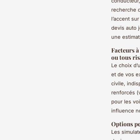
conducteur,
recherche 
l’accent sur
devis auto 
une estimati
Facteurs à
ou tous ri
Le choix d’
et de vos e
civile, ind
renforcés (v
pour les vo
influence no
Options pe
Les simulat