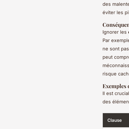
des malent
éviter les 
Conséquen
Ignorer les
Par exemple
ne sont pas
peut compro
méconnaiss
risque cach
Exemples d
Il est cruci
des élément
Clause