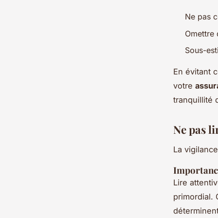
Ne pas c
Omettre 
Sous-est
En évitant 
votre
assur
tranquillité 
Ne pas li
La vigilanc
Importance
Lire attent
primordial.
déterminent