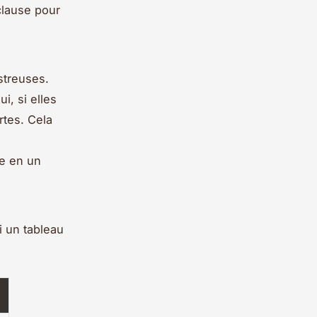
lause pour
treuses.
i, si elles
rtes. Cela
e en un
ci un tableau