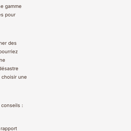
une gamme
es pour
îner des
pourriez
Une
 désastre
e choisir une
conseils :
 rapport