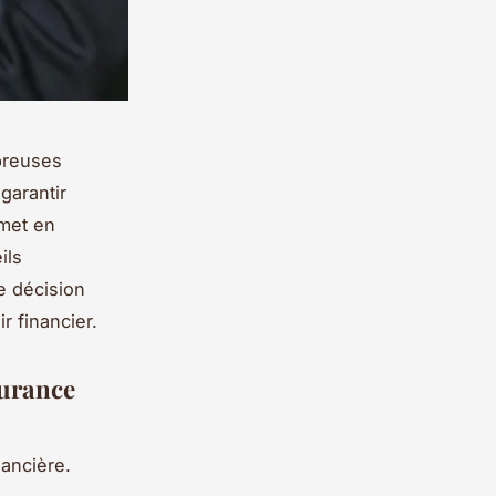
breuses
garantir
 met en
ils
e décision
r financier.
surance
nancière.