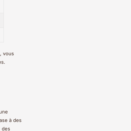
, vous
es.
 une
base à des
e des