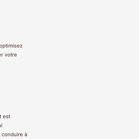
 optimisez
r votre
t est
i
 conduire à