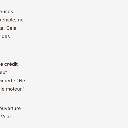
reuses
exemple, ne
te. Cela
z des
e crédit
peut
xpert : "Ne
le moteur."
ouverture
 Voici