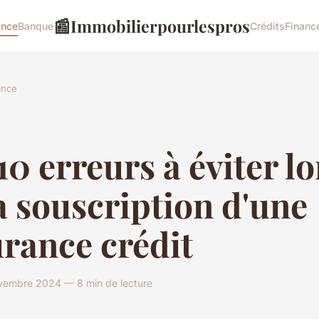
📰
Immobilierpourlespros
ance
Banque
Crédits
Financ
ance
10 erreurs à éviter lo
a souscription d'une
rance crédit
vembre 2024 — 8 min de lecture