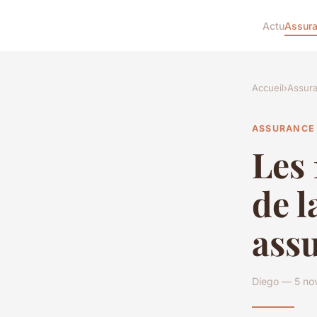
Actu
Assur
Accueil
›
Assur
ASSURANCE
Les 
de l
assu
Diego — 5 no